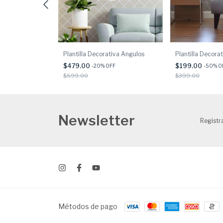
iva Banjo
Plantilla Decorativa Angulos
Plantilla Decor
$479.00
$199.00
FF
-
20
% OFF
-
50
% O
$599.00
$399.00
Newsletter
Registra
Métodos de pago