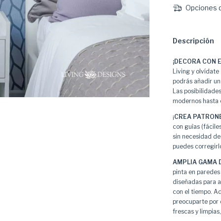
Opciones d
Descripción
¡DECORA CON E
Living y olvídate 
podrás añadir un
Las posibilidade
modernos hasta e
¡
CREA PATRONE
con guìas (fácile
sin necesidad de 
puedes corregirl
AMPLIA GAMA D
pinta en paredes 
diseñadas para a
con el tiempo. A
preocuparte por 
frescas y limpia