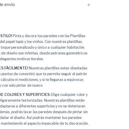
e envío
STILO!
Pinta y decora tus paredes con las Plantillas
del papel tapiz y los vinilos. Con nuestras plantillas,
 toque personalizado y único a cualquier habitación.
s de diseño son infinitas, desde patrones geométricos
legantes motivos florales.
S FÀCILMENTE!
Nuestras plantillas estan diseñadas
s puntos de conexión) que te permite seguir el patrón
cálculos ni mediciones, y si te llegaras a equivocar,
o con solo pintar de nuevo.
E COLORES Y SUPERFICIES:
Elige cualquier color y
ligeramente texturizadas. Nuestras plantillas están
daptarse a diferentes superficies y no se deterioran
demás, podrás lavar las paredes después de pintar sin
dañar el diseño. Así podrás mantener tus paredes
s, manteniendo el aspecto impecable de tu decoración.