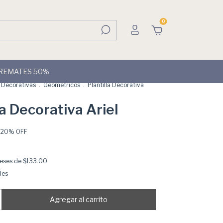
0
REMATES 50%
s Decorativas
.
Geométricos
.
Plantilla Decorativa
la Decorativa Ariel
-
20
% OFF
reses de
$133.00
les