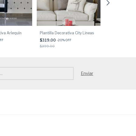
tiva Arlequín
Plantilla Decorativa City Lineas
Plantilla Decora
$319.00
$439.00
FF
-
20
% OFF
-
20
% 
$399.00
$549.00