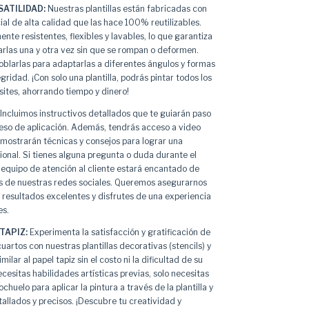
SATILIDAD:
Nuestras plantillas están fabricadas con
ial de alta calidad que las hace 100% reutilizables.
te resistentes, flexibles y lavables, lo que garantiza
arlas una y otra vez sin que se rompan o deformen.
oblarlas para adaptarlas a diferentes ángulos y formas
egridad. ¡Con solo una plantilla, podrás pintar todos los
ites, ahorrando tiempo y dinero!
Incluimos instructivos detallados que te guiarán paso
ceso de aplicación. Además, tendrás acceso a video
 mostrarán técnicas y consejos para lograr una
ional. Si tienes alguna pregunta o duda durante el
 equipo de atención al cliente estará encantado de
s de nuestras redes sociales. Queremos asegurarnos
resultados excelentes y disfrutes de una experiencia
es.
TAPIZ:
Experimenta la satisfacción y gratificación de
artos con nuestras plantillas decorativas (stencils) y
milar al papel tapiz sin el costo ni la dificultad de su
ecesitas habilidades artísticas previas, solo necesitas
ochuelo para aplicar la pintura a través de la plantilla y
allados y precisos. ¡Descubre tu creatividad y