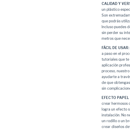
CALIDAD Y VER
un plástico espec
Son extremadamen
que podrás utiliz
Incluso puedes d
sin perder su int
metros que neces
FÁCIL DE USAR:
a paso en el pro
tutoriales que te
aplicación profes
proceso, nuestro
ayudarte a travé
de que obtengas 
sin complicacion
EFECTO PAPEL 
crear hermosos cu
logra un efecto si
instalación. No n
un rodillo o un br
crear diseños det