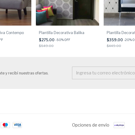
ativa Contempo
Plantilla Decorativa Balika
Plantilla Decora
$275.00
$359.00
FF
-
50
% OFF
-
20
% O
$549.00
$449.00
te y recibí nuestras ofertas.
Opciones de envío