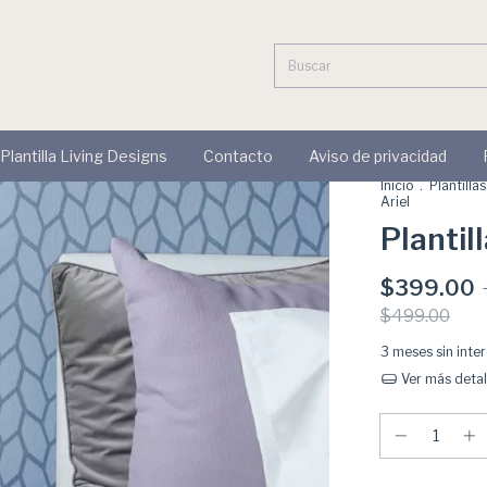
 Plantilla Living Designs
Contacto
Aviso de privacidad
Inicio
.
Plantilla
Ariel
Plantil
$399.00
$499.00
3
meses sin inte
Ver más detal