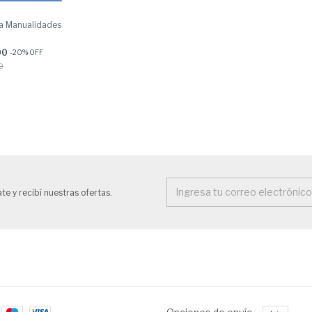
lla Manualidades
00
-
20
% OFF
0
te y recibí nuestras ofertas.