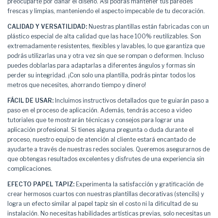
preocuparte por dañar el diseño. Así podrás mantener tus paredes
frescas y limpias, manteniendo el aspecto impecable de tu decoración.
CALIDAD Y VERSATILIDAD:
Nuestras plantillas están fabricadas con un
plástico especial de alta calidad que las hace 100% reutilizables. Son
extremadamente resistentes, flexibles y lavables, lo que garantiza que
podrás utilizarlas una y otra vez sin que se rompan o deformen. Incluso
puedes doblarlas para adaptarlas a diferentes ángulos y formas sin
perder su integridad. ¡Con solo una plantilla, podrás pintar todos los
metros que necesites, ahorrando tiempo y dinero!
FÁCIL DE USAR:
Incluimos instructivos detallados que te guiarán paso a
paso en el proceso de aplicación. Además, tendrás acceso a video
tutoriales que te mostrarán técnicas y consejos para lograr una
aplicación profesional. Si tienes alguna pregunta o duda durante el
proceso, nuestro equipo de atención al cliente estará encantado de
ayudarte a través de nuestras redes sociales. Queremos asegurarnos de
que obtengas resultados excelentes y disfrutes de una experiencia sin
complicaciones.
EFECTO PAPEL TAPIZ:
Experimenta la satisfacción y gratificación de
crear hermosos cuartos con nuestras plantillas decorativas (stencils) y
logra un efecto similar al papel tapiz sin el costo ni la dificultad de su
instalación. No necesitas habilidades artísticas previas, solo necesitas un