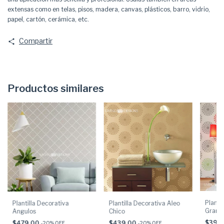
extensas como en telas, pisos, madera, canvas, plásticos, barro, vidrio,
papel, cartón, cerámica, etc.
Compartir
Productos similares
Planti
Plantilla Decorativa
Plantilla Decorativa Aleo
Grand
Angulos
Chico
$399
$479.00
$439.00
-
20
% OFF
-
20
% OFF