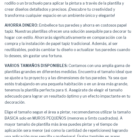
rodillo o un brochuelo para aplicar la pintura a través de la plantilla y
crear diseños detallados y precisos. ¡Descubre tu creatividad y
transforma cualquier espacio en un ambiente único y elegante!
AHORRA DINERO:
Embellece tus paredes y ahorra en costosos papel
tapiz. Nuestras plantillas ofrecen una solución asequible para decorar tu
hogar con estilo. Ahorrarás significativamente en comparación con la
compra y la instalación de papel tapiz tradicional. Además, al ser
reutilizables, podrás cambiar tu diseño o actualizar tus paredes cuando
lo desees, sin gastar una fortuna.
VARIOS TAMAÑOS DISPONIBLES:
Contamos con una amplia gama de
plantillas grandes en diferentes medidas. Encuentra el tamaño ideal que
se ajuste a tu proyecto y a las dimensiones de tus paredes. Ya sea que
estés trabajando en una pequeña habitación o en un área más grande,
tenemos la plantilla perfecta para ti. Asegúrate de elegir el tamaño
adecuado para lograr un resultado óptimo y un efecto impactante en tu
decoración.
Elige el tamaño segun el área a pintar, recomendamos utilizar la tamaño
BASICA solo en MUROS PEQUEÑOS (menores a 6mts cuadrados). A
mayor tamaño de plantilla màs àrea puedes pintar y el tiempo de
aplicación sera menor (asi como la cantidad de repeticiones) logrando
una aplicaciòn mas sencilla y profesional. Úsalas tambièn en areas