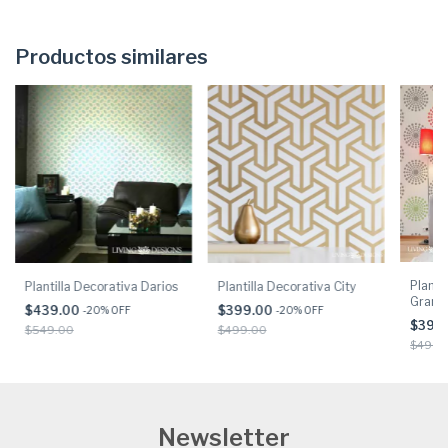
Productos similares
Planti
Plantilla Decorativa Darios
Plantilla Decorativa City
Grand
$439.00
$399.00
-
20
% OFF
-
20
% OFF
$399
$549.00
$499.00
$499.
Newsletter