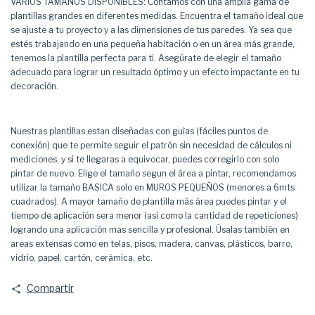
VARIOS TAMAÑOS DISPONIBLES: Contamos con una amplia gama de
plantillas grandes en diferentes medidas. Encuentra el tamaño ideal que
se ajuste a tu proyecto y a las dimensiones de tus paredes. Ya sea que
estés trabajando en una pequeña habitación o en un área más grande,
tenemos la plantilla perfecta para ti. Asegúrate de elegir el tamaño
adecuado para lograr un resultado óptimo y un efecto impactante en tu
decoración.
Nuestras plantillas estan diseñadas con guìas (fáciles puntos de
conexión) que te permite seguir el patrón sin necesidad de cálculos ni
mediciones, y si te llegaras a equivocar, puedes corregirlo con solo
pintar de nuevo. Elige el tamaño segun el área a pintar, recomendamos
utilizar la tamaño BASICA solo en MUROS PEQUEÑOS (menores a 6mts
cuadrados). A mayor tamaño de plantilla màs àrea puedes pintar y el
tiempo de aplicación sera menor (asi como la cantidad de repeticiones)
logrando una aplicaciòn mas sencilla y profesional. Úsalas tambièn en
areas extensas como en telas, pisos, madera, canvas, plásticos, barro,
vidrio, papel, cartón, cerámica, etc.
Compartir