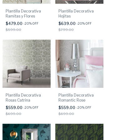
Plantilla Decorativa
Plantilla Decorativa
Ramitas y Flores
Hojitas
$479.00
$639.00
-
20
% OFF
-
20
% OFF
$599.00
$799.00
Plantilla Decorativa
Plantilla Decorativa
Rosas Catrina
Romantic Rose
$559.00
$559.00
-
20
% OFF
-
20
% OFF
$699.00
$699.00