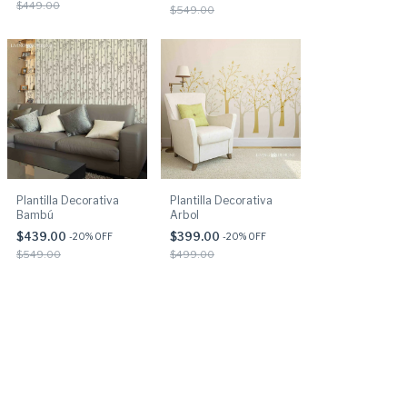
$449.00
$549.00
Plantilla Decorativa
Plantilla Decorativa
Bambú
Arbol
$439.00
$399.00
-
20
% OFF
-
20
% OFF
$549.00
$499.00