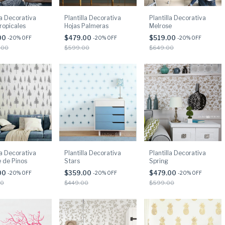
la Decorativa
Plantilla Decorativa
Plantilla Decorativa
ropicales
Hojas Palmeras
Melrose
00
$479.00
$519.00
-
20
% OFF
-
20
% OFF
-
20
% OFF
.00
$599.00
$649.00
la Decorativa
Plantilla Decorativa
Plantilla Decorativa
 de Pinos
Stars
Spring
00
$359.00
$479.00
-
20
% OFF
-
20
% OFF
-
20
% OFF
00
$449.00
$599.00