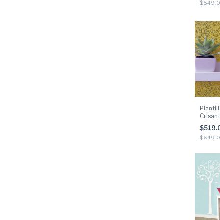
$549.
Plantil
Crisan
$519.
$649.