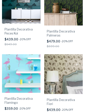
Plantilla Decorativa
Plantilla Decorativa
Peces Koi
Palmeras
$439.00
-
20
% OFF
$479.00
-
20
% OFF
$549.00
$599.00
Plantilla Decorativa
Plantilla Decorativa
Flamingo
Fiori
$359.00
-
20
% OFF
$439.00
-
20
% OFF