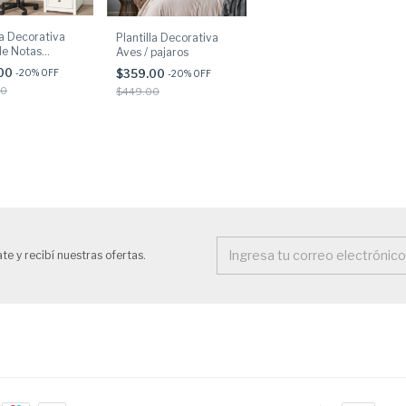
la Decorativa
Plantilla Decorativa
de Notas
Aves / pajaros
les
.00
$359.00
-
20
% OFF
-
20
% OFF
00
$449.00
te y recibí nuestras ofertas.