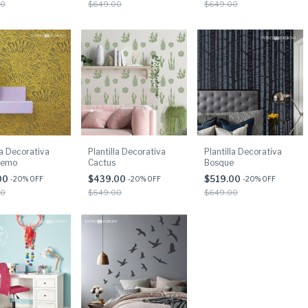
00
$649.00
$649.00
la Decorativa
Plantilla Decorativa
Plantilla Decorativa
temo
Cactus
Bosque
00
$439.00
$519.00
-
20
% OFF
-
20
% OFF
-
20
% OFF
00
$549.00
$649.00