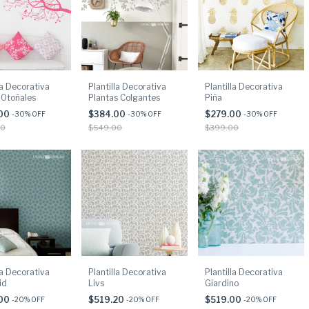
la Decorativa
Plantilla Decorativa
Plantilla Decorativa
Otoñales
Plantas Colgantes
Piña
.00
$384.00
$279.00
-
30
% OFF
-
30
% OFF
-
30
% OFF
00
$549.00
$399.00
la Decorativa
Plantilla Decorativa
Plantilla Decorativa
id
Livs
Giardino
.00
$519.20
$519.00
-
20
% OFF
-
20
% OFF
-
20
% OFF