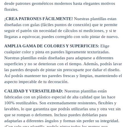
desde patrones geométricos modernos hasta elegantes motivos
florales.
¡
CREA PATRONES FÀCILMENTE!
Nuestras plantillas estan
diseñadas con guìas (fáciles puntos de conexión) que te permite
seguir el patrón sin necesidad de cálculos ni mediciones, y si te
llegaras a equivocar, puedes corregirlo con solo pintar de nuevo.
AMPLIA GAMA DE COLORES Y SUPERFICIES:
Elige
cualquier color y pinta en paredes ligeramente texturizadas.
Nuestras plantillas están diseñadas para adaptarse a diferentes
superficies y no se deterioran con el tiempo. Además, podrás lavar
las paredes después de pintar sin preocuparte por dañar el diseño.
Así podrás mantener tus paredes frescas y limpias, manteniendo el
aspecto impecable de tu decoración.
CALIDAD Y VERSATILIDAD:
Nuestras plantillas están
fabricadas con un plástico especial de alta calidad que las hace
100% reutilizables. Son extremadamente resistentes, flexibles y
lavables, lo que garantiza que podrás utilizarlas una y otra vez sin
que se rompan o deformen. Incluso puedes doblarlas para
adaptarlas a diferentes ángulos y formas sin perder su integridad.
¡Con solo una plantilla, podrás pintar todos los metros que