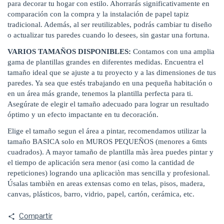
para decorar tu hogar con estilo. Ahorrarás significativamente en
comparación con la compra y la instalación de papel tapiz
tradicional. Además, al ser reutilizables, podrás cambiar tu diseño
o actualizar tus paredes cuando lo desees, sin gastar una fortuna.
VARIOS TAMAÑOS DISPONIBLES:
Contamos con una amplia
gama de plantillas grandes en diferentes medidas. Encuentra el
tamaño ideal que se ajuste a tu proyecto y a las dimensiones de tus
paredes. Ya sea que estés trabajando en una pequeña habitación o
en un área más grande, tenemos la plantilla perfecta para ti.
Asegúrate de elegir el tamaño adecuado para lograr un resultado
óptimo y un efecto impactante en tu decoración.
Elige el tamaño segun el área a pintar, recomendamos utilizar la
tamaño BASICA solo en MUROS PEQUEÑOS (menores a 6mts
cuadrados). A mayor tamaño de plantilla màs àrea puedes pintar y
el tiempo de aplicación sera menor (asi como la cantidad de
repeticiones) logrando una aplicaciòn mas sencilla y profesional.
Úsalas tambièn en areas extensas como en telas, pisos, madera,
canvas, plásticos, barro, vidrio, papel, cartón, cerámica, etc.
Compartir