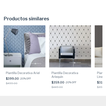
Productos similares
Plantilla Decorativa Ariel
Plantilla Decorativa
Planti
Arlequín
Lineas
$399.00
-
20
% OFF
$359.00
$319
-
20
% OFF
$499.00
$449.00
$399.