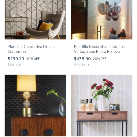
Plantilla Decorativa Líneas
Plantilla Decorativa Ladrillos
Contempo
Vintage con Pasta Relieve
$439.20
$439.00
-
20
% OFF
-
20
% OFF
$549.00
$549.00