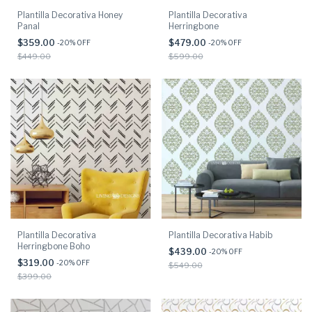
Plantilla Decorativa Honey
Plantilla Decorativa
Panal
Herringbone
$359.00
$479.00
-
20
% OFF
-
20
% OFF
$449.00
$599.00
Plantilla Decorativa
Plantilla Decorativa Habib
Herringbone Boho
$439.00
-
20
% OFF
$319.00
-
20
% OFF
$549.00
$399.00