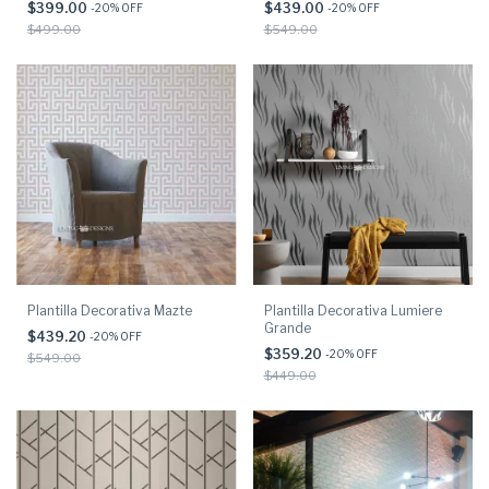
$399.00
$439.00
-
20
% OFF
-
20
% OFF
$499.00
$549.00
Plantilla Decorativa Mazte
Plantilla Decorativa Lumiere
Grande
$439.20
-
20
% OFF
$359.20
-
20
% OFF
$549.00
$449.00