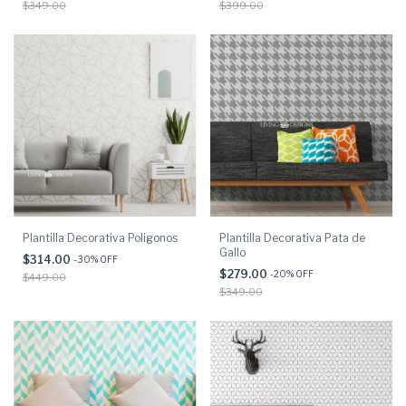
$349.00
$399.00
Plantilla Decorativa Poligonos
Plantilla Decorativa Pata de
Gallo
$314.00
-
30
% OFF
$279.00
-
20
% OFF
$449.00
$349.00