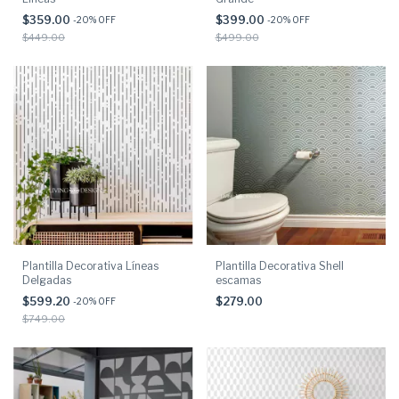
$359.00
$399.00
-
20
% OFF
-
20
% OFF
$449.00
$499.00
Plantilla Decorativa Líneas
Plantilla Decorativa Shell
Delgadas
escamas
$599.20
$279.00
-
20
% OFF
$749.00