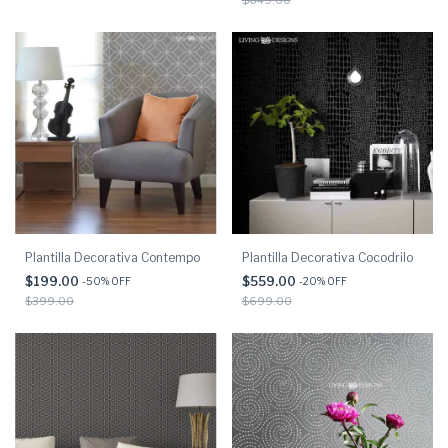
$649.00
Plantilla Decorativa Contempo
Plantilla Decorativa Cocodrilo
$199.00
$559.00
-
50
% OFF
-
20
% OFF
$399.00
$699.00