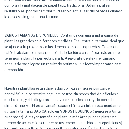
compra y la instalación de papel tapiz tradicional. Además, al ser
reutilizables, podrás cambiar tu diseño o actualizar tus paredes cuando
lo desees, sin gastar una fortuna.
VARIOS TAMAÑOS DISPONIBLES: Contamos con una amplia gama de
plantillas grandes en diferentes medidas. Encuentra el tamaño ideal que
se ajuste a tu proyecto y a las dimensiones de tus paredes. Ya sea que
estés trabajando en una pequeña habitación o en un área más grande,
tenemos la plantilla perfecta para ti. Asegúrate de elegir el tamaño
adecuado para lograr un resultado óptimo y un efecto impactante en tu
decoración.
Nuestras plantillas estan diseñadas con guìas (fáciles puntos de
conexión) que te permite seguir el patrón sin necesidad de cálculos ni
mediciones, y si te llegaras a equivocar, puedes corregirlo con solo
pintar de nuevo. Elige el tamaño segun el área a pintar, recomendamos
utilizar la tamaño BASICA solo en MUROS PEQUEÑOS (menores a 6mts
cuadrados). A mayor tamaño de plantilla màs àrea puedes pintar y el
tiempo de aplicación sera menor (asi como la cantidad de repeticiones)
logrando una aplicaciòn mas sencilla y profesional. Úsalas tambièn en