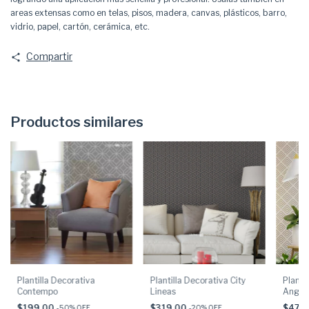
areas extensas como en telas, pisos, madera, canvas, plásticos, barro,
vidrio, papel, cartón, cerámica, etc.
Compartir
Productos similares
Plantilla Decorativa
Plantilla Decorativa City
Planti
Contempo
Lineas
Angul
$199.00
$319.00
$479
-
50
% OFF
-
20
% OFF