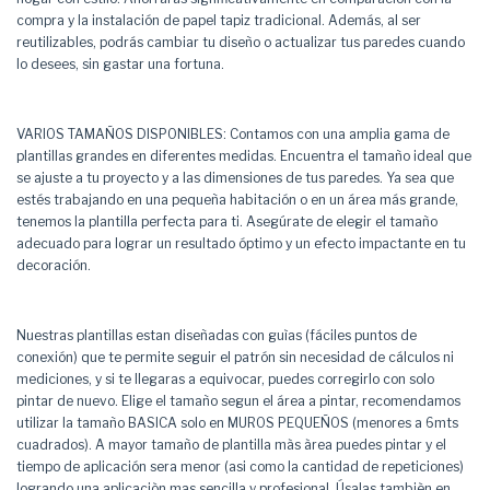
compra y la instalación de papel tapiz tradicional. Además, al ser
reutilizables, podrás cambiar tu diseño o actualizar tus paredes cuando
lo desees, sin gastar una fortuna.
VARIOS TAMAÑOS DISPONIBLES: Contamos con una amplia gama de
plantillas grandes en diferentes medidas. Encuentra el tamaño ideal que
se ajuste a tu proyecto y a las dimensiones de tus paredes. Ya sea que
estés trabajando en una pequeña habitación o en un área más grande,
tenemos la plantilla perfecta para ti. Asegúrate de elegir el tamaño
adecuado para lograr un resultado óptimo y un efecto impactante en tu
decoración.
Nuestras plantillas estan diseñadas con guìas (fáciles puntos de
conexión) que te permite seguir el patrón sin necesidad de cálculos ni
mediciones, y si te llegaras a equivocar, puedes corregirlo con solo
pintar de nuevo. Elige el tamaño segun el área a pintar, recomendamos
utilizar la tamaño BASICA solo en MUROS PEQUEÑOS (menores a 6mts
cuadrados). A mayor tamaño de plantilla màs àrea puedes pintar y el
tiempo de aplicación sera menor (asi como la cantidad de repeticiones)
logrando una aplicaciòn mas sencilla y profesional. Úsalas tambièn en