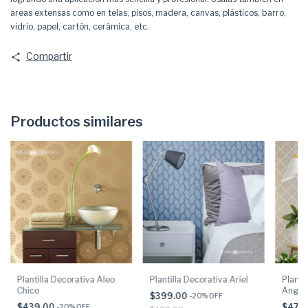
areas extensas como en telas, pisos, madera, canvas, plásticos, barro,
vidrio, papel, cartón, cerámica, etc.
Compartir
Productos similares
Plantilla Decorativa Aleo
Plantilla Decorativa Ariel
Planti
Chico
Angul
$399.00
-
20
% OFF
$439.00
$479
-
20
% OFF