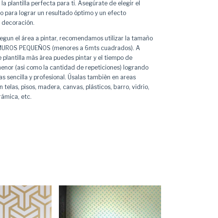
a plantilla perfecta para ti. Asegúrate de elegir el
para lograr un resultado óptimo y un efecto
 decoración.
segun el área a pintar, recomendamos utilizar la tamaño
 MUROS PEQUEÑOS (menores a 6mts cuadrados). A
plantilla màs àrea puedes pintar y el tiempo de
menor (asi como la cantidad de repeticiones) logrando
s sencilla y profesional. Úsalas tambièn en areas
telas, pisos, madera, canvas, plásticos, barro, vidrio,
rámica, etc.