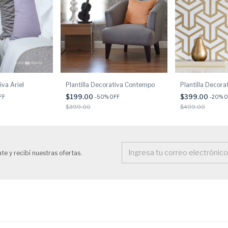
iva Ariel
Plantilla Decorativa Contempo
Plantilla Decorat
$199.00
$399.00
FF
-
50
% OFF
-
20
% O
$399.00
$499.00
te y recibí nuestras ofertas.