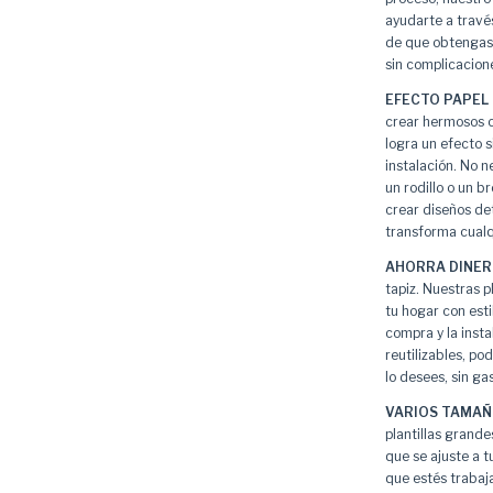
ayudarte a travé
de que obtengas 
sin complicacion
EFECTO PAPEL 
crear hermosos cu
logra un efecto si
instalación. No n
un rodillo o un br
crear diseños det
transforma cualq
AHORRA DINER
tapiz. Nuestras p
tu hogar con est
compra y la insta
reutilizables, p
lo desees, sin ga
VARIOS TAMAÑ
plantillas grand
que se ajuste a t
que estés trabaj