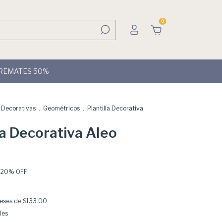
0
REMATES 50%
s Decorativas
.
Geométricos
.
Plantilla Decorativa
la Decorativa Aleo
e
-
20
% OFF
reses de
$133.00
les