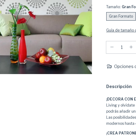
Tamaño:
Gran F
Gran Formato
Guía de tamaño d
Opciones d
Descripción
¡DECORA CON E
Living y olvídate 
podrás añadir un
Las posibilidade
modernos hasta e
¡
CREA PATRONE