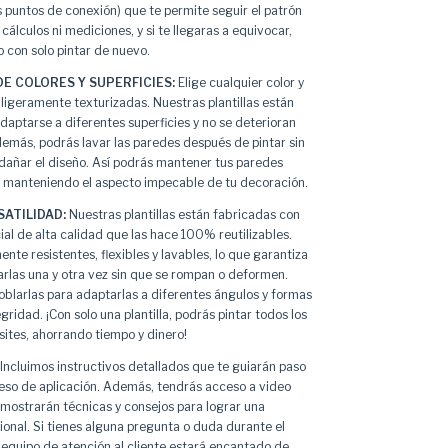
s puntos de conexión) que te permite seguir el patrón
cálculos ni mediciones, y si te llegaras a equivocar,
o con solo pintar de nuevo.
E COLORES Y SUPERFICIES:
Elige cualquier color y
ligeramente texturizadas. Nuestras plantillas están
daptarse a diferentes superficies y no se deterioran
demás, podrás lavar las paredes después de pintar sin
dañar el diseño. Así podrás mantener tus paredes
s, manteniendo el aspecto impecable de tu decoración.
SATILIDAD:
Nuestras plantillas están fabricadas con
ial de alta calidad que las hace 100% reutilizables.
te resistentes, flexibles y lavables, lo que garantiza
arlas una y otra vez sin que se rompan o deformen.
oblarlas para adaptarlas a diferentes ángulos y formas
egridad. ¡Con solo una plantilla, podrás pintar todos los
ites, ahorrando tiempo y dinero!
Incluimos instructivos detallados que te guiarán paso
ceso de aplicación. Además, tendrás acceso a video
 mostrarán técnicas y consejos para lograr una
ional. Si tienes alguna pregunta o duda durante el
 equipo de atención al cliente estará encantado de