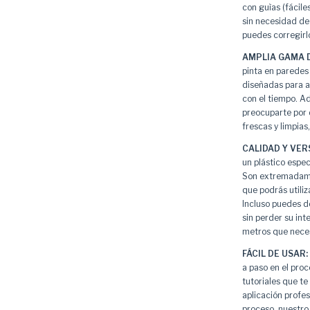
con guìas (fácile
sin necesidad de 
puedes corregirl
AMPLIA GAMA D
pinta en paredes 
diseñadas para a
con el tiempo. A
preocuparte por 
frescas y limpia
CALIDAD Y VER
un plástico espec
Son extremadamen
que podrás utiliz
Incluso puedes d
sin perder su int
metros que neces
FÁCIL DE USAR:
a paso en el pro
tutoriales que te
aplicación profes
proceso, nuestro