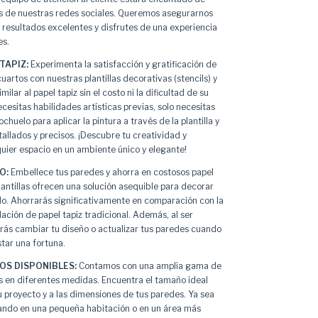
s de nuestras redes sociales. Queremos asegurarnos
resultados excelentes y disfrutes de una experiencia
es.
TAPIZ:
Experimenta la satisfacción y gratificación de
artos con nuestras plantillas decorativas (stencils) y
milar al papel tapiz sin el costo ni la dificultad de su
ecesitas habilidades artísticas previas, solo necesitas
ochuelo para aplicar la pintura a través de la plantilla y
allados y precisos. ¡Descubre tu creatividad y
uier espacio en un ambiente único y elegante!
O:
Embellece tus paredes y ahorra en costosos papel
lantillas ofrecen una solución asequible para decorar
ilo. Ahorrarás significativamente en comparación con la
lación de papel tapiz tradicional. Además, al ser
odrás cambiar tu diseño o actualizar tus paredes cuando
star una fortuna.
OS DISPONIBLES:
Contamos con una amplia gama de
es en diferentes medidas. Encuentra el tamaño ideal
u proyecto y a las dimensiones de tus paredes. Ya sea
ando en una pequeña habitación o en un área más