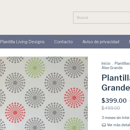
 Plantilla Living Designs
Contacto
Aviso de privacidad
Inicio
.
Plantilla
Aleo Grande
Plantil
Grand
$399.00
$499.00
3
meses sin inte
Ver más detal