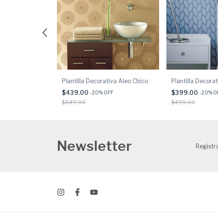
iva Balika
Plantilla Decorativa Aleo Chico
Plantilla Decorat
$439.00
$399.00
F
-
20
% OFF
-
20
% O
$549.00
$499.00
Newsletter
Registra