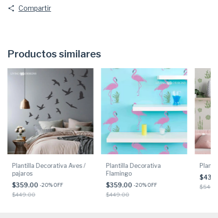
Compartir
Productos similares
Plantilla Decorativa Aves /
Plantilla Decorativa
Planti
pajaros
Flamingo
$439
$359.00
$359.00
-
20
% OFF
-
20
% OFF
$549.
$449.00
$449.00