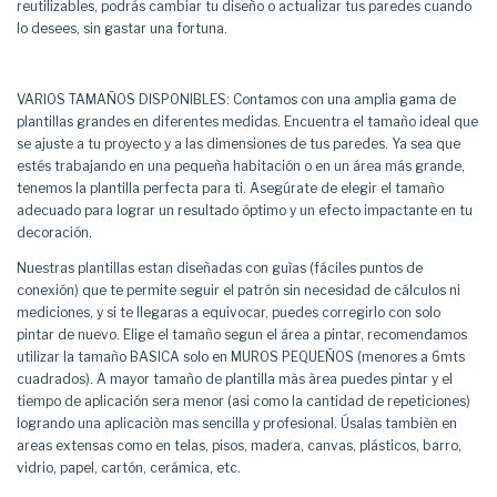
reutilizables, podrás cambiar tu diseño o actualizar tus paredes cuando
lo desees, sin gastar una fortuna.
VARIOS TAMAÑOS DISPONIBLES: Contamos con una amplia gama de
plantillas grandes en diferentes medidas. Encuentra el tamaño ideal que
se ajuste a tu proyecto y a las dimensiones de tus paredes. Ya sea que
estés trabajando en una pequeña habitación o en un área más grande,
tenemos la plantilla perfecta para ti. Asegúrate de elegir el tamaño
adecuado para lograr un resultado óptimo y un efecto impactante en tu
decoración.
Nuestras plantillas estan diseñadas con guìas (fáciles puntos de
conexión) que te permite seguir el patrón sin necesidad de cálculos ni
mediciones, y si te llegaras a equivocar, puedes corregirlo con solo
pintar de nuevo. Elige el tamaño segun el área a pintar, recomendamos
utilizar la tamaño BASICA solo en MUROS PEQUEÑOS (menores a 6mts
cuadrados). A mayor tamaño de plantilla màs àrea puedes pintar y el
tiempo de aplicación sera menor (asi como la cantidad de repeticiones)
logrando una aplicaciòn mas sencilla y profesional. Úsalas tambièn en
areas extensas como en telas, pisos, madera, canvas, plásticos, barro,
vidrio, papel, cartón, cerámica, etc.