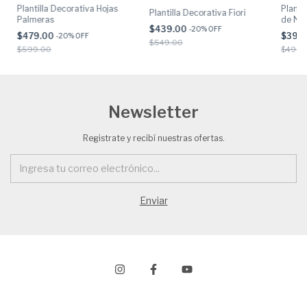
Planti
Plantilla Decorativa Hojas
Plantilla Decorativa Fiori
de Not
Palmeras
$439.00
-
20
% OFF
$399
$479.00
-
20
% OFF
$549.00
$499.
$599.00
Newsletter
Registrate y recibí nuestras ofertas.