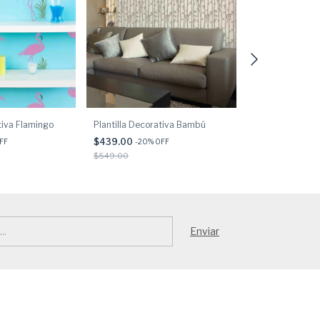
tiva Flamingo
Plantilla Decorativa Bambú
Plantilla Decor
$439.00
$519.00
FF
-
20
% OFF
-
20
% O
$549.00
$649.00