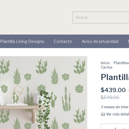
 Plantilla Living Designs
Contacto
Aviso de privacidad
Inicio
.
Plantilla
Cactus
Plantil
$439.00
$549.00
3
meses sin inte
Ver más detal