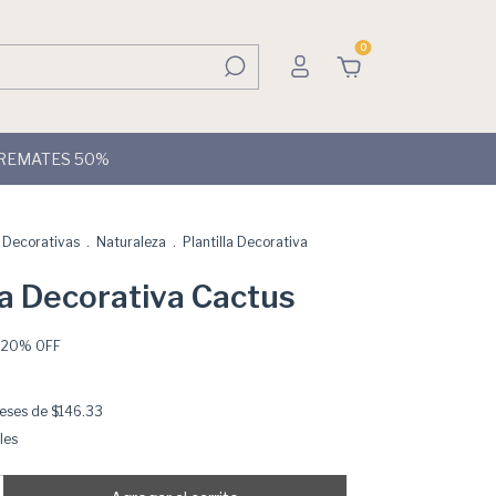
0
REMATES 50%
s Decorativas
.
Naturaleza
.
Plantilla Decorativa
la Decorativa Cactus
-
20
% OFF
reses de
$146.33
les