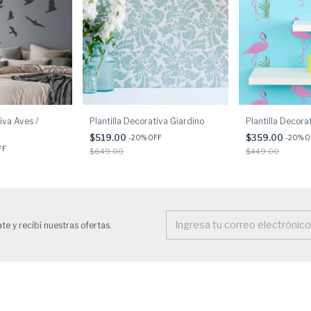
iva Aves /
Plantilla Decorativa Giardino
Plantilla Decora
$519.00
$359.00
-
20
% OFF
-
20
% O
FF
$649.00
$449.00
te y recibí nuestras ofertas.