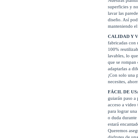
Nuestras plantil
superficies y n
lavar las pared
diseño. Así pod
manteniendo el
CALIDAD Y 
fabricadas con u
100% reutilizab
lavables, lo que
que se rompan 
adaptarlas a di
¡Con solo una p
necesites, ahor
FÁCIL DE U
guiarán paso a 
acceso a video 
para lograr una
o duda durante 
estará encantad
Queremos asegu
disfrutes de un