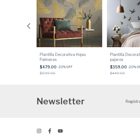
iva Hojas
Plantilla Decorativa Hojas
Plantilla Decorat
Palmeras
pajaros
$479.00
$359.00
F
-
20
% OFF
-
20
% O
$599.00
$449.00
Newsletter
Registra