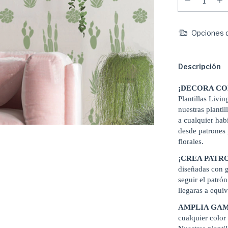
Opciones d
Descripción
¡DECORA CO
Plantillas Livin
nuestras planti
a cualquier habi
desde patrones
florales.
¡
CREA PATR
diseñadas con g
seguir el patrón
llegaras a equi
AMPLIA GAM
cualquier color