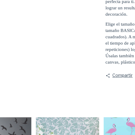
perfecta para t
lograr un resul
decoración.
Elige el tamaño
tamaño BASIC
cuadrados). A m
el tiempo de ap
repeticiones) l
Úsalas tambièn 
canvas, plástico
Compartir