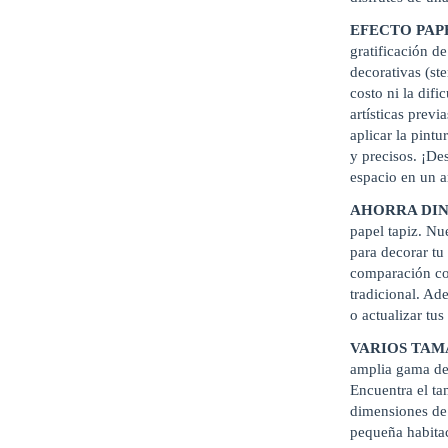
EFECTO PAP
gratificación d
decorativas (ste
costo ni la difi
artísticas previ
aplicar la pintu
y precisos. ¡De
espacio en un a
AHORRA DIN
papel tapiz. Nu
para decorar tu
comparación con
tradicional. Ade
o actualizar tus
VARIOS TAM
amplia gama de 
Encuentra el ta
dimensiones de 
pequeña habitac