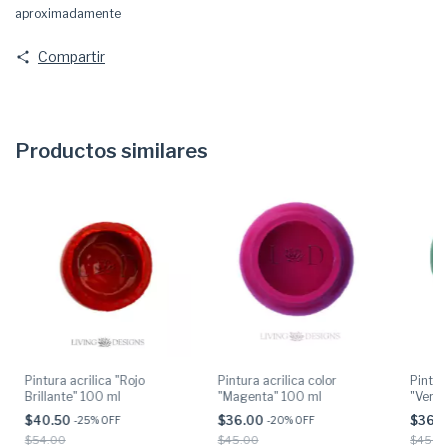
aproximadamente
Compartir
Productos similares
Pintura acrilica "Rojo
Pintura acrilica color
Pintura
Brillante" 100 ml
"Magenta" 100 ml
"Verde
$40.50
$36.00
$36.
-
25
% OFF
-
20
% OFF
$54.00
$45.00
$45.0