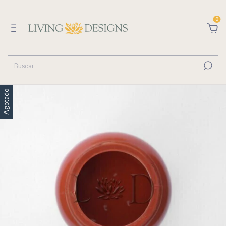
0
Agotado