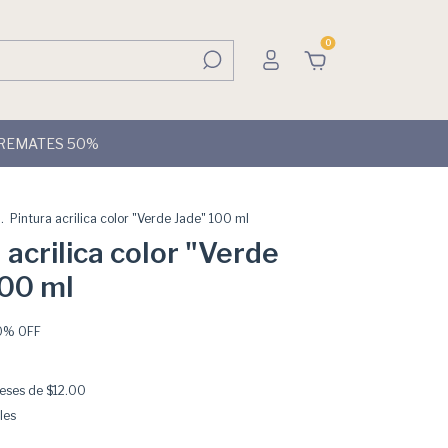
0
REMATES 50%
.
Pintura acrilica color "Verde Jade" 100 ml
 acrilica color "Verde
100 ml
0
% OFF
reses de
$12.00
les