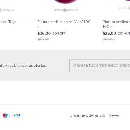
color "Rojo
Pintura acrilica color "Vino" 100
Pintura acrilica
ml
100 ml
$36.00
$36.00
-
20
% OFF
-
20
% OF
$45.00
$45.00
te y recibí nuestras ofertas.
Opciones de envío