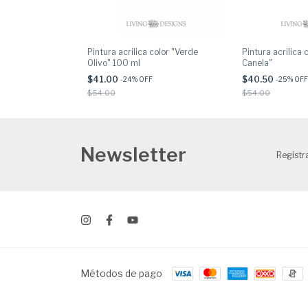
color "Burdeos"
Pintura acrilica color "Verde
Pintura acrilica 
Olivo" 100 ml
Canela"
$41.00
$40.50
-
24
% OFF
-
25
% OFF
$54.00
$54.00
Newsletter
Registra
Métodos de pago