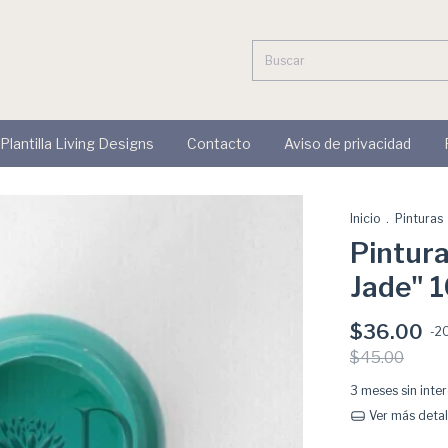
 Plantilla Living Designs
Contacto
Aviso de privacidad
Inicio
.
Pinturas
Pintura
Jade" 
$36.00
-
2
$45.00
3
meses sin inte
Ver más detal