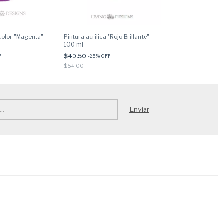
 color "Magenta"
Pintura acrilica "Rojo Brillante"
Pintura acrilica 
100 ml
ml
$40.50
$40.50
F
-
25
% OFF
-
25
% OF
$54.00
$54.00