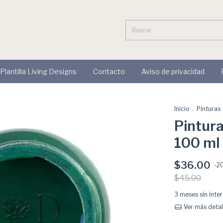
 Plantilla Living Designs
Contacto
Aviso de privacidad
Inicio
.
Pinturas
Pintura
100 ml
$36.00
-
2
$45.00
3
meses sin inte
Ver más detal