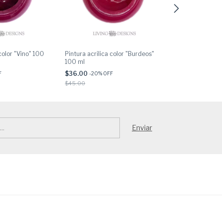
 color "Vino" 100
Pintura acrilica color "Burdeos"
Pintura acrilica
100 ml
100 ml
$36.00
$36.00
F
-
20
% OFF
-
20
% OF
$45.00
$45.00