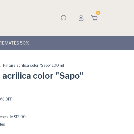
0
REMATES 50%
.
Pintura acrilica color "Sapo" 100 ml
 acrilica color "Sapo"
0
% OFF
reses de
$12.00
les