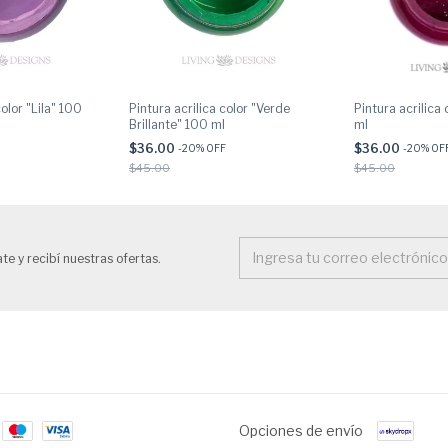
color "Lila" 100
Pintura acrilica color "Verde
Pintura acrilica
Brillante" 100 ml
ml
$36.00
$36.00
-
20
% OFF
-
20
% OF
$45.00
$45.00
te y recibí nuestras ofertas.
Opciones de envío