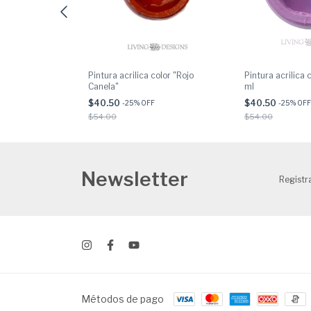
color "Chocolate"
Pintura acrilica color "Rojo
Pintura acrilica 
Canela"
ml
$40.50
$40.50
-
25
% OFF
-
25
% OFF
$54.00
$54.00
Newsletter
Registra
Métodos de pago