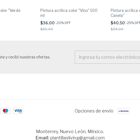
color "Verde
Pintura acrilica color "Vino" 100
Pintura acrilica 
ml
Canela"
$36.00
$40.50
F
-
20
% OFF
-
25
% OF
$45.00
$54.00
te y recibí nuestras ofertas.
Opciones de envío
Monterrey, Nuevo León, México.
Email:
plantillasliving@gmail.com