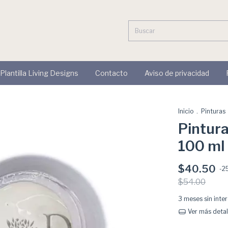
 Plantilla Living Designs
Contacto
Aviso de privacidad
Inicio
.
Pinturas
Pintura
100 ml
$40.50
-
2
$54.00
3
meses sin inte
Ver más detal