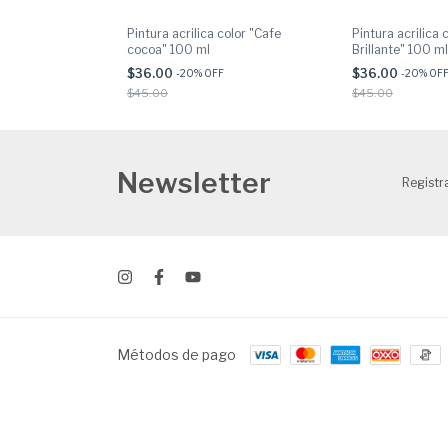
color "Verde
Pintura acrilica color "Cafe
Pintura acrilica 
cocoa" 100 ml
Brillante" 100 ml
$36.00
$36.00
-
20
% OFF
-
20
% OF
$45.00
$45.00
Newsletter
Registra
Métodos de pago