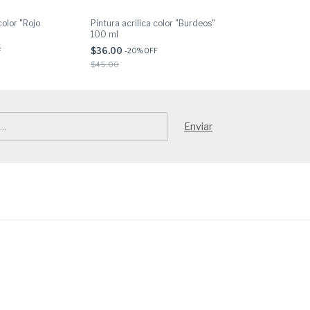
color "Rojo
Pintura acrilica color "Burdeos"
Pintura acrilica
100 ml
ml
$36.00
$36.00
F
-
20
% OFF
-
20
% OF
$45.00
$45.00