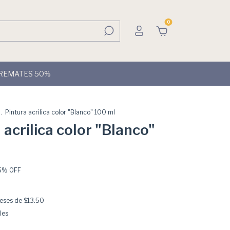
0
REMATES 50%
.
Pintura acrilica color "Blanco" 100 ml
 acrilica color "Blanco"
5
% OFF
reses de
$13.50
les