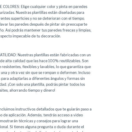
COLORES: Elige cualquier color y pinta en paredes
urizadas. Nuestras plantillas están diseñadas para
entes superficies y no se deterioran con el tiempo.
avar las paredes después de pintar sin preocuparte
ño. Así podrás mantener tus paredes frescas y limpias,
specto impecable de tu decoración.
ILIDAD: Nuestras plantillas están fabricadas con un
 de alta calidad que las hace 100% reutilizables. Son
esistentes, flexibles y lavables, lo que garantiza que
s una y otra vez sin que se rompan o deformen. Incluso
 para adaptarlas a diferentes ángulos y formas sin
dad. ¡Con solo una plantilla, podrás pintar todos los
ites, ahorrando tiempo y dinero!
ncluimos instructivos detallados que te guiarán paso a
so de aplicación. Además, tendrás acceso a video
 mostrarán técnicas y consejos para lograr una
ional. Si tienes alguna pregunta o duda durante el