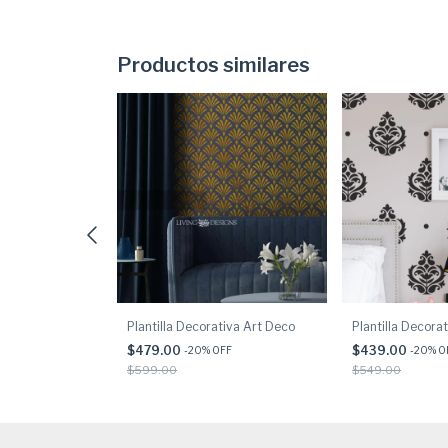
Productos similares
tiva Balones de
Plantilla Decorativa Art Deco
Plantilla Decora
$479.00
$439.00
-
20
% OFF
-
20
% O
F
$599.00
$549.00