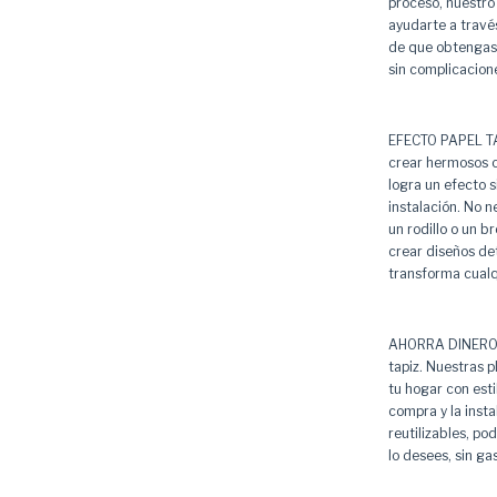
proceso, nuestro
ayudarte a travé
de que obtengas 
sin complicacion
EFECTO PAPEL TAP
crear hermosos cu
logra un efecto si
instalación. No n
un rodillo o un br
crear diseños det
transforma cualq
AHORRA DINERO: 
tapiz. Nuestras p
tu hogar con est
compra y la insta
reutilizables, p
lo desees, sin ga