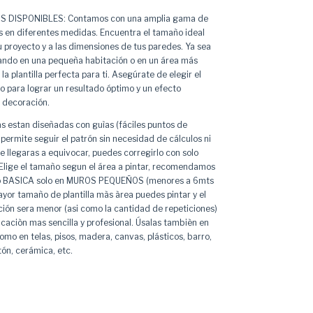
 DISPONIBLES: Contamos con una amplia gama de
es en diferentes medidas. Encuentra el tamaño ideal
u proyecto y a las dimensiones de tus paredes. Ya sea
ando en una pequeña habitación o en un área más
a plantilla perfecta para ti. Asegúrate de elegir el
para lograr un resultado óptimo y un efecto
 decoración.
as estan diseñadas con guìas (fáciles puntos de
permite seguir el patrón sin necesidad de cálculos ni
te llegaras a equivocar, puedes corregirlo con solo
 Elige el tamaño segun el área a pintar, recomendamos
año BASICA solo en MUROS PEQUEÑOS (menores a 6mts
yor tamaño de plantilla màs àrea puedes pintar y el
ción sera menor (asi como la cantidad de repeticiones)
caciòn mas sencilla y profesional. Úsalas tambièn en
mo en telas, pisos, madera, canvas, plásticos, barro,
rtón, cerámica, etc.