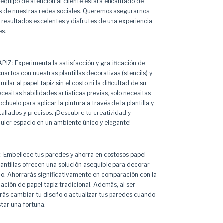
 equipo de atención al cliente estará encantado de
s de nuestras redes sociales. Queremos asegurarnos
resultados excelentes y disfrutes de una experiencia
es.
IZ: Experimenta la satisfacción y gratificación de
artos con nuestras plantillas decorativas (stencils) y
milar al papel tapiz sin el costo ni la dificultad de su
ecesitas habilidades artísticas previas, solo necesitas
ochuelo para aplicar la pintura a través de la plantilla y
allados y precisos. ¡Descubre tu creatividad y
uier espacio en un ambiente único y elegante!
Embellece tus paredes y ahorra en costosos papel
lantillas ofrecen una solución asequible para decorar
ilo. Ahorrarás significativamente en comparación con la
lación de papel tapiz tradicional. Además, al ser
odrás cambiar tu diseño o actualizar tus paredes cuando
star una fortuna.