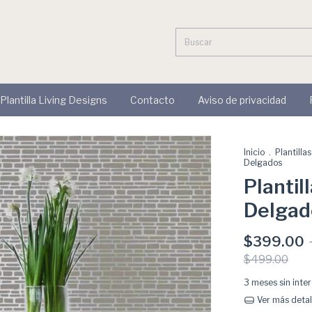
 Plantilla Living Designs
Contacto
Aviso de privacidad
Inicio
.
Plantilla
Delgados
Plantil
Delgad
$399.00
$499.00
3
meses sin inte
Ver más detal