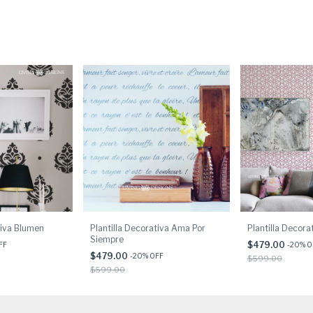
tiva Blumen
Plantilla Decorativa Ama Por
Plantilla Decora
Siempre
$479.00
FF
-
20
% O
$479.00
-
20
% OFF
$599.00
$599.00