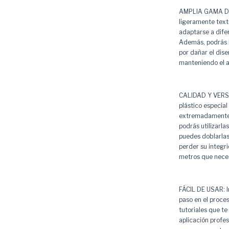
AMPLIA GAMA DE 
ligeramente text
adaptarse a difer
Además, podrás l
por dañar el dise
manteniendo el a
CALIDAD Y VERSAT
plástico especial
extremadamente r
podrás utilizarla
puedes doblarlas
perder su integri
metros que neces
FÁCIL DE USAR: I
paso en el proce
tutoriales que te
aplicación profes