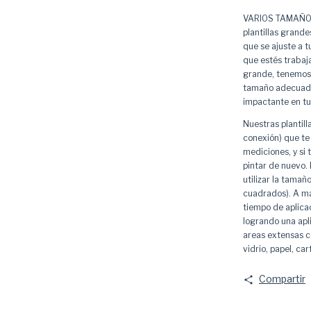
VARIOS TAMAÑOS
plantillas grand
que se ajuste a t
que estés trabaj
grande, tenemos l
tamaño adecuado 
impactante en tu
Nuestras plantill
conexión) que te 
mediciones, y si 
pintar de nuevo.
utilizar la tam
cuadrados). A ma
tiempo de aplica
logrando una apli
areas extensas co
vidrio, papel, ca
Compartir