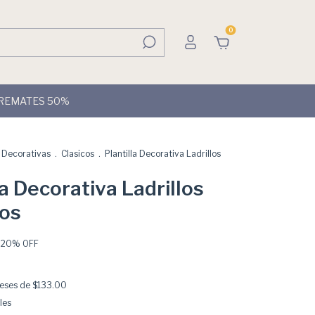
0
REMATES 50%
s Decorativas
.
Clasicos
.
Plantilla Decorativa Ladrillos
la Decorativa Ladrillos
os
-
20
% OFF
reses de
$133.00
les