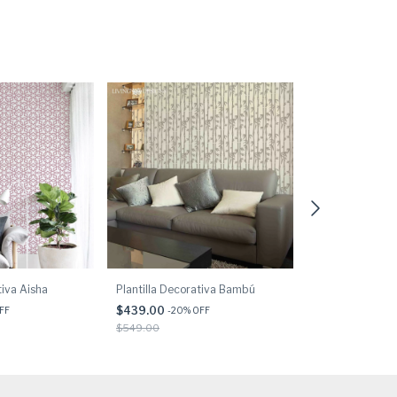
tiva Aisha
Plantilla Decorativa Bambú
Plantilla Decor
$439.00
$439.00
FF
-
20
% OFF
-
20
% 
$549.00
$549.00