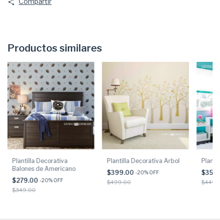
Compartir
Productos similares
Plantilla Decorativa
Plantilla Decorativa Arbol
Planti
Balones de Americano
$399.00
$359
-
20
% OFF
$279.00
-
20
% OFF
$499.00
$449.
$349.00