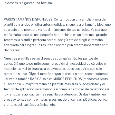
lo desees, sin gastar una fortuna.
VARIOS TAMAÑOS DISPONIBLES: Contamos con una amplia gama de
plantillas grandes en diferentes medidas. Encuentra el tamaño ideal que
se ajuste a tu proyecto y a las dimensiones de tus paredes. Ya sea que
estés trabajando en una pequeña habitación o en un área más grande,
tenemos la plantilla perfecta para ti. Asegúrate de elegir el tamaño
adecuado para lograr un resultado óptimo y un efecto impactante en tu
decoración.
Nuestras plantillas estan diseñadas con guìas (fáciles puntos de
conexión) que te permite seguir el patrón sin necesidad de cálculos ni
mediciones, y si te llegaras a equivocar, puedes corregirlo con solo
pintar de nuevo. Elige el tamaño segun el área a pintar, recomendamos
utilizar la tamaño BASICA solo en MUROS PEQUEÑOS (menores a 6mts
cuadrados). A mayor tamaño de plantilla màs àrea puedes pintar y el
tiempo de aplicación sera menor (asi como la cantidad de repeticiones)
logrando una aplicaciòn mas sencilla y profesional. Úsalas tambièn en
areas extensas como en telas, pisos, madera, canvas, plásticos, barro,
vidrio, papel, cartón, cerámica, etc.