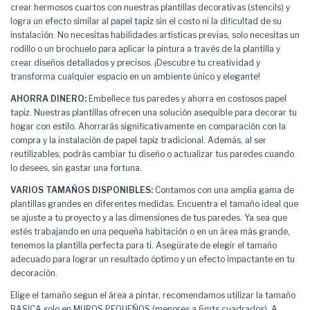
crear hermosos cuartos con nuestras plantillas decorativas (stencils) y
logra un efecto similar al papel tapiz sin el costo ni la dificultad de su
instalación. No necesitas habilidades artísticas previas, solo necesitas un
rodillo o un brochuelo para aplicar la pintura a través de la plantilla y
crear diseños detallados y precisos. ¡Descubre tu creatividad y
transforma cualquier espacio en un ambiente único y elegante!
AHORRA DINERO:
Embellece tus paredes y ahorra en costosos papel
tapiz. Nuestras plantillas ofrecen una solución asequible para decorar tu
hogar con estilo. Ahorrarás significativamente en comparación con la
compra y la instalación de papel tapiz tradicional. Además, al ser
reutilizables, podrás cambiar tu diseño o actualizar tus paredes cuando
lo desees, sin gastar una fortuna.
VARIOS TAMAÑOS DISPONIBLES:
Contamos con una amplia gama de
plantillas grandes en diferentes medidas. Encuentra el tamaño ideal que
se ajuste a tu proyecto y a las dimensiones de tus paredes. Ya sea que
estés trabajando en una pequeña habitación o en un área más grande,
tenemos la plantilla perfecta para ti. Asegúrate de elegir el tamaño
adecuado para lograr un resultado óptimo y un efecto impactante en tu
decoración.
Elige el tamaño segun el área a pintar, recomendamos utilizar la tamaño
BASICA solo en MUROS PEQUEÑOS (menores a 6mts cuadrados). A