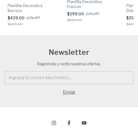
Plantilla Decorativa
Plantilla Decorativa
Planti
Frances
Barroco
Domin
$399.00
-
20
% OFF
$439.00
$359
-
20
% OFF
$499.00
$549.00
$449.
Newsletter
Registrate y recibí nuestras ofertas.