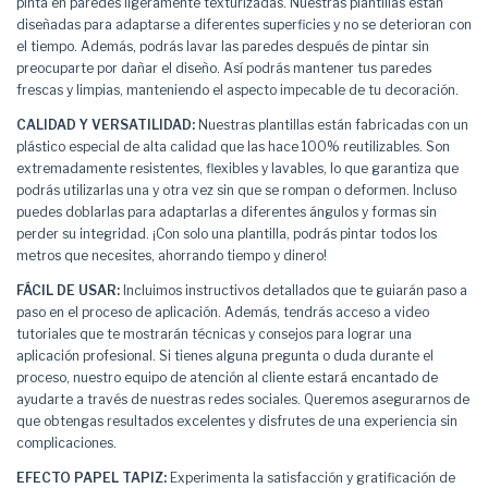
pinta en paredes ligeramente texturizadas. Nuestras plantillas están
diseñadas para adaptarse a diferentes superficies y no se deterioran con
el tiempo. Además, podrás lavar las paredes después de pintar sin
preocuparte por dañar el diseño. Así podrás mantener tus paredes
frescas y limpias, manteniendo el aspecto impecable de tu decoración.
CALIDAD Y VERSATILIDAD:
Nuestras plantillas están fabricadas con un
plástico especial de alta calidad que las hace 100% reutilizables. Son
extremadamente resistentes, flexibles y lavables, lo que garantiza que
podrás utilizarlas una y otra vez sin que se rompan o deformen. Incluso
puedes doblarlas para adaptarlas a diferentes ángulos y formas sin
perder su integridad. ¡Con solo una plantilla, podrás pintar todos los
metros que necesites, ahorrando tiempo y dinero!
FÁCIL DE USAR:
Incluimos instructivos detallados que te guiarán paso a
paso en el proceso de aplicación. Además, tendrás acceso a video
tutoriales que te mostrarán técnicas y consejos para lograr una
aplicación profesional. Si tienes alguna pregunta o duda durante el
proceso, nuestro equipo de atención al cliente estará encantado de
ayudarte a través de nuestras redes sociales. Queremos asegurarnos de
que obtengas resultados excelentes y disfrutes de una experiencia sin
complicaciones.
EFECTO PAPEL TAPIZ:
Experimenta la satisfacción y gratificación de