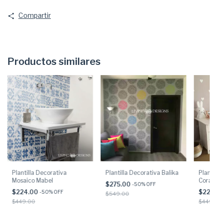
Compartir
Productos similares
Plantilla Decorativa
Plantilla Decorativa Balika
Planti
Mosaico Mabel
Coraz
$275.00
-
50
% OFF
$224.00
$224
-
50
% OFF
$549.00
$449.00
$449.