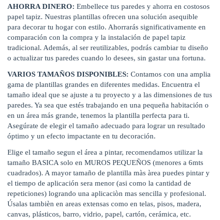
AHORRA DINERO:
Embellece tus paredes y ahorra en costosos
papel tapiz. Nuestras plantillas ofrecen una solución asequible
para decorar tu hogar con estilo. Ahorrarás significativamente en
comparación con la compra y la instalación de papel tapiz
tradicional. Además, al ser reutilizables, podrás cambiar tu diseño
o actualizar tus paredes cuando lo desees, sin gastar una fortuna.
VARIOS TAMAÑOS DISPONIBLES:
Contamos con una amplia
gama de plantillas grandes en diferentes medidas. Encuentra el
tamaño ideal que se ajuste a tu proyecto y a las dimensiones de tus
paredes. Ya sea que estés trabajando en una pequeña habitación o
en un área más grande, tenemos la plantilla perfecta para ti.
Asegúrate de elegir el tamaño adecuado para lograr un resultado
óptimo y un efecto impactante en tu decoración.
Elige el tamaño segun el área a pintar, recomendamos utilizar la
tamaño BASICA solo en MUROS PEQUEÑOS (menores a 6mts
cuadrados). A mayor tamaño de plantilla màs àrea puedes pintar y
el tiempo de aplicación sera menor (asi como la cantidad de
repeticiones) logrando una aplicaciòn mas sencilla y profesional.
Úsalas tambièn en areas extensas como en telas, pisos, madera,
canvas, plásticos, barro, vidrio, papel, cartón, cerámica, etc.