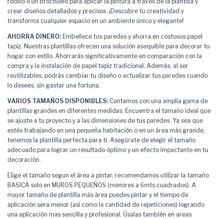
rodillo o un brochuelo para aplicar la pintura a través de la plantilla y
crear diseños detallados y precisos. ¡Descubre tu creatividad y
transforma cualquier espacio en un ambiente único y elegante!
AHORRA DINERO:
Embellece tus paredes y ahorra en costosos papel
tapiz. Nuestras plantillas ofrecen una solución asequible para decorar tu
hogar con estilo. Ahorrarás significativamente en comparación con la
compra y la instalación de papel tapiz tradicional. Además, al ser
reutilizables, podrás cambiar tu diseño o actualizar tus paredes cuando
lo desees, sin gastar una fortuna.
VARIOS TAMAÑOS DISPONIBLES:
Contamos con una amplia gama de
plantillas grandes en diferentes medidas. Encuentra el tamaño ideal que
se ajuste a tu proyecto y a las dimensiones de tus paredes. Ya sea que
estés trabajando en una pequeña habitación o en un área más grande,
tenemos la plantilla perfecta para ti. Asegúrate de elegir el tamaño
adecuado para lograr un resultado óptimo y un efecto impactante en tu
decoración.
Elige el tamaño segun el área a pintar, recomendamos utilizar la tamaño
BASICA solo en MUROS PEQUEÑOS (menores a 6mts cuadrados). A
mayor tamaño de plantilla màs àrea puedes pintar y el tiempo de
aplicación sera menor (asi como la cantidad de repeticiones) logrando
una aplicaciòn mas sencilla y profesional. Úsalas tambièn en areas