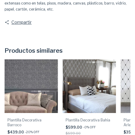
extensas como en telas, pisos, madera, canvas, plásticos, barro, vidrio,
papel, cartón, cerámica, etc.
Compartir
Productos similares
Plantilla Decorativa
Plantilla Decorativa Bahia
Planti
Barroco
Arlequ
$599.00
-
0
% OFF
$439.00
$359
-
20
% OFF
$599.00