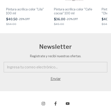
Pintura acrilica color "Lila"
Pintura acrilica color "Cafe
Pintura
100 ml
cocoa" 100 ml
"Choco
$40.50
$36.00
$40.
-
25
% OFF
-
20
% OFF
$54.00
$45.00
$54.0
Newsletter
Registrate y recibí nuestras ofertas.